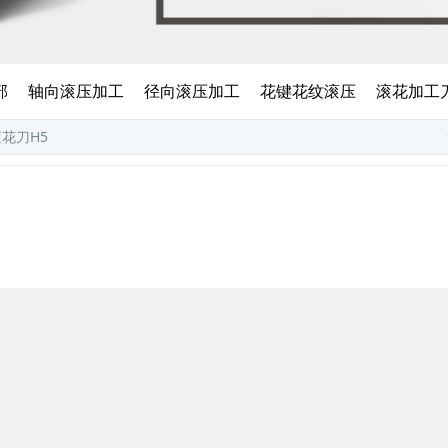
部
轴向滚压加工
径向滚压加工
花键花纹滚压
滚花加工