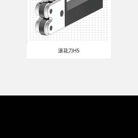
滚花刀H5