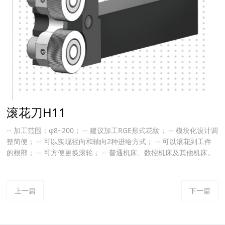
滚花刀H11
-- 加工范围：φ8~200； -- 建议加工RGE形式花纹； -- 模块化设计调
整简便； -- 可以实现径向和轴向2种进给方式； -- 可以滚花到工件
的根部； -- 可方便更换滚轮； -- 普通机床、数控机床及其他机床。
上一篇
下一篇